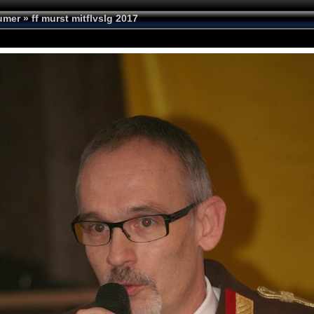
umer
»
ff murst mitflvslg 2017